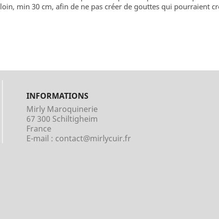
oin, min 30 cm, afin de ne pas créer de gouttes qui pourraient cr
INFORMATIONS
Mirly Maroquinerie
67 300 Schiltigheim
France
E-mail :
contact@mirlycuir.fr