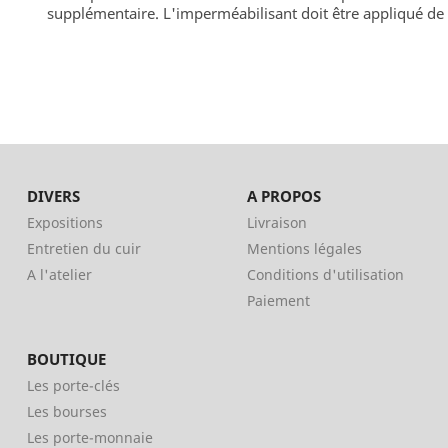
supplémentaire. L'imperméabilisant doit être appliqué de l
DIVERS
A PROPOS
Expositions
Livraison
Entretien du cuir
Mentions légales
A l'atelier
Conditions d'utilisation
Paiement
BOUTIQUE
Les porte-clés
Les bourses
Les porte-monnaie