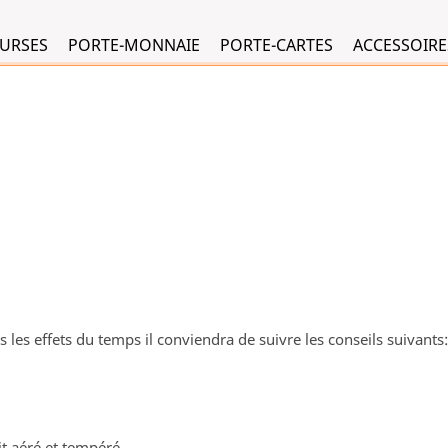
 (United States).
 (United States).
URSES
PORTE-MONNAIE
PORTE-CARTES
ACCESSOIRE
les effets du temps il conviendra de suivre les conseils suivants:
it aéré et tempéré,